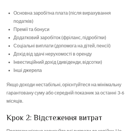
Основна заробітна плата (після вирахування
податків)
Премії та бонуси
Додатковий заробіток (фріланс, підробітки)
Соціальні виплати (допомога на дітей, пенсії)
Дохід від здачі нерухомості в оренду
Інвестиційний дохід (дивіденди, відсотки)
Інші джерела
Якщо доходи нестабільні, орієнтуйтеся на мінімальну
гарантовану суму або середній показник за останні 3-6
місяців.
Крок 2: Відстеження витрат
Протягом місяця записуйте всі витрати до копійки. Це