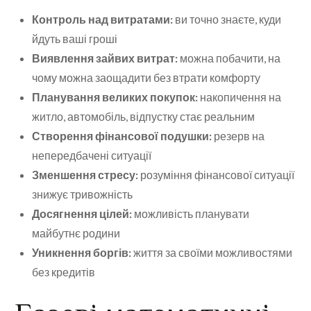
Контроль над витратами:
ви точно знаєте, куди
йдуть ваші гроші
Виявлення зайвих витрат:
можна побачити, на
чому можна заощадити без втрати комфорту
Планування великих покупок:
накопичення на
житло, автомобіль, відпустку стає реальним
Створення фінансової подушки:
резерв на
непередбачені ситуації
Зменшення стресу:
розуміння фінансової ситуації
знижує тривожність
Досягнення цілей:
можливість планувати
майбутнє родини
Уникнення боргів:
життя за своїми можливостями
без кредитів