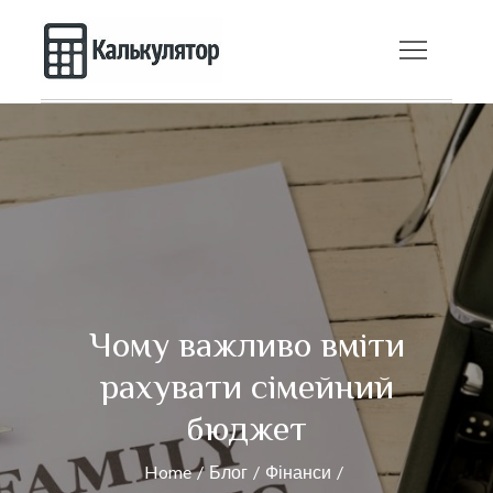
Skip
to
Блог | Онлайн
content
Калькулятор —
поради з
математики
Чому важливо вміти
рахувати сімейний
бюджет
Home
Блог
Фінанси