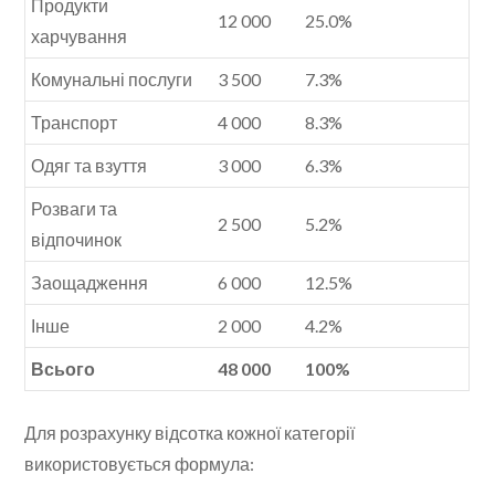
Продукти
12 000
25.0%
харчування
Комунальні послуги
3 500
7.3%
Транспорт
4 000
8.3%
Одяг та взуття
3 000
6.3%
Розваги та
2 500
5.2%
відпочинок
Заощадження
6 000
12.5%
Інше
2 000
4.2%
Всього
48 000
100%
Для розрахунку відсотка кожної категорії
використовується формула: