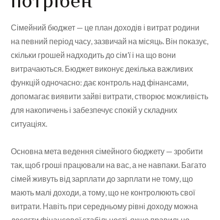
потрібен
Сімейний бюджет — це план доходів і витрат родини
на певний період часу, зазвичай на місяць. Він показує,
скільки грошей надходить до сім’ї і на що вони
витрачаються. Бюджет виконує декілька важливих
функцій одночасно: дає контроль над фінансами,
допомагає виявити зайві витрати, створює можливість
для накопичень і забезпечує спокій у складних
ситуаціях.
Основна мета ведення сімейного бюджету — зробити
так, щоб гроші працювали на вас, а не навпаки. Багато
сімей живуть від зарплати до зарплати не тому, що
мають малі доходи, а тому, що не контролюють свої
витрати. Навіть при середньому рівні доходу можна
досягти фінансової стабільності, якщо правильно