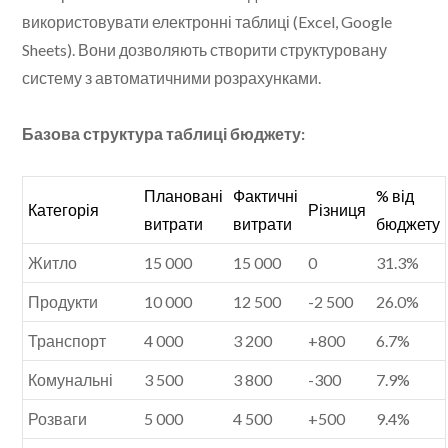
використовувати електронні таблиці (Excel, Google
Sheets). Вони дозволяють створити структуровану
систему з автоматичними розрахунками.
Базова структура таблиці бюджету:
Плановані
Фактичні
% від
Категорія
Різниця
витрати
витрати
бюджету
Житло
15 000
15 000
0
31.3%
Продукти
10 000
12 500
-2 500
26.0%
Транспорт
4 000
3 200
+800
6.7%
Комунальні
3 500
3 800
-300
7.9%
Розваги
5 000
4 500
+500
9.4%