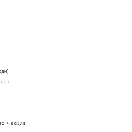
оди)
ості
то + акциз