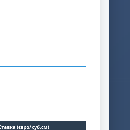
Ставка (євро/куб.см)