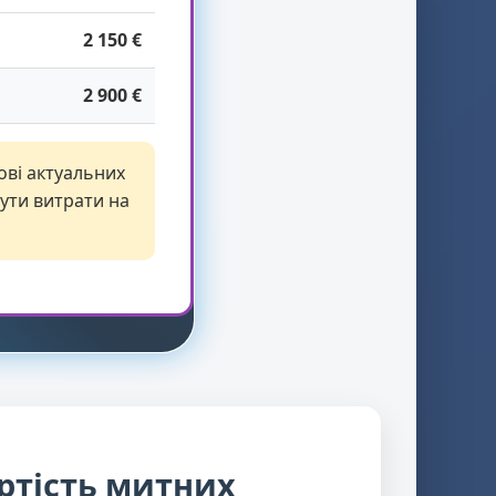
2 150 €
2 900 €
ові актуальних
ути витрати на
ртість митних