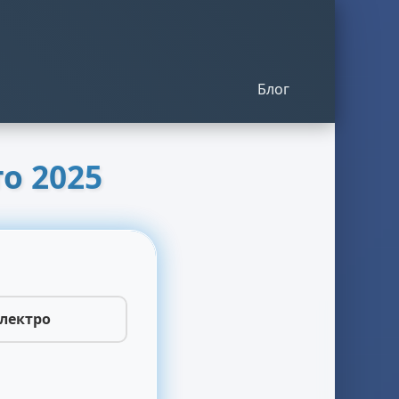
Блог
о 2025
лектро