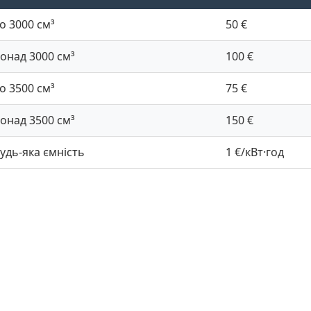
о 3000 см³
50 €
онад 3000 см³
100 €
о 3500 см³
75 €
онад 3500 см³
150 €
удь-яка ємність
1 €/кВт·год