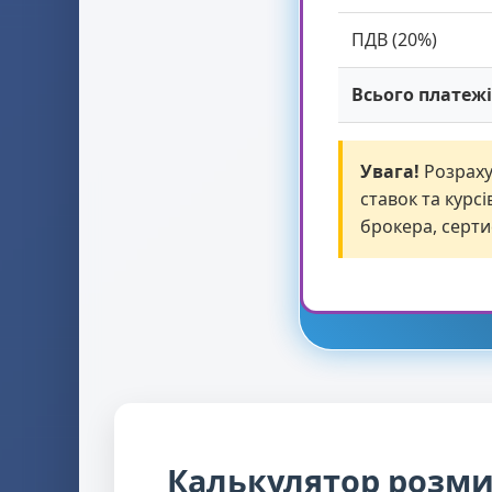
ПДВ (20%)
Всього платеж
Увага!
Розраху
ставок та курс
брокера, серти
Калькулятор розми