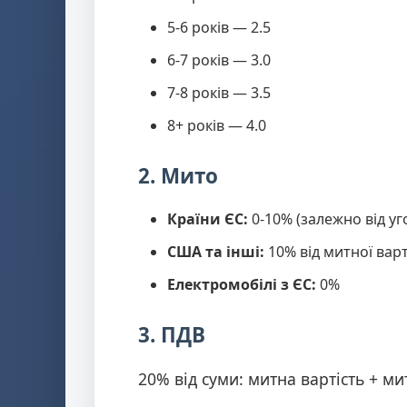
5-6 років — 2.5
6-7 років — 3.0
7-8 років — 3.5
8+ років — 4.0
2. Мито
Країни ЄС:
0-10% (залежно від уг
США та інші:
10% від митної варт
Електромобілі з ЄС:
0%
3. ПДВ
20% від суми: митна вартість + ми