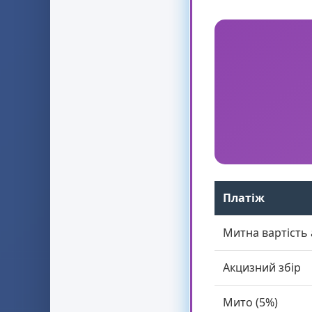
Платіж
Митна вартість 
Акцизний збір
Мито (
5
%)