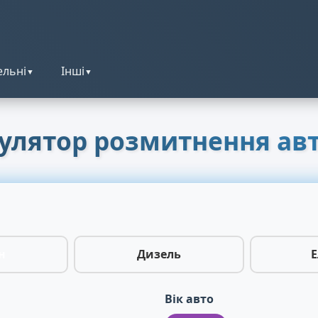
ельні
Інші
▼
▼
улятор розмитнення авт
н
Дизель
Е
Вік авто