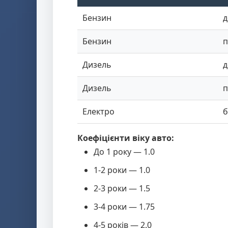
Бензин
д
Бензин
п
Дизель
д
Дизель
п
Електро
б
Коефіцієнти віку авто:
До 1 року — 1.0
1-2 роки — 1.0
2-3 роки — 1.5
3-4 роки — 1.75
4-5 років — 2.0