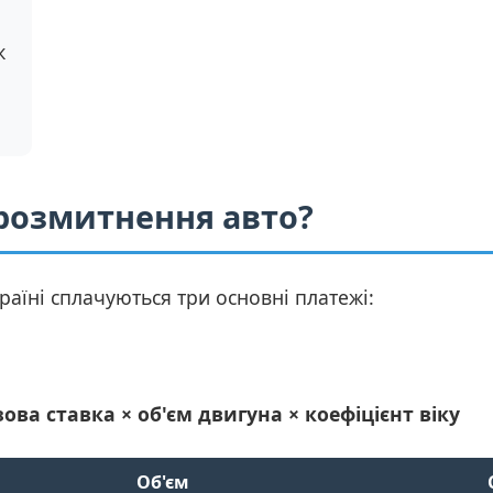
ж
 розмитнення авто?
аїні сплачуються три основні платежі:
зова ставка × об'єм двигуна × коефіцієнт віку
Об'єм